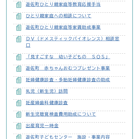
遊佐町ひとり親家庭等教育応援手当
ひとり親家庭への相談について
遊佐町ひとり親家庭等家賃助成事業
ＤＶ（ドメスティックバイオレンス）相談窓
口
「見すごすな 幼い子どもの ＳＯＳ」
遊佐町 赤ちゃんおむつプレゼント事業
妊婦健康診査・多胎妊婦健康診査の助成
乳児（新生児）訪問
妊産婦歯科健康診査
新生児聴覚検査費用助成について
出産育児一時金
遊佐町子どもセンター 施設・事業内容