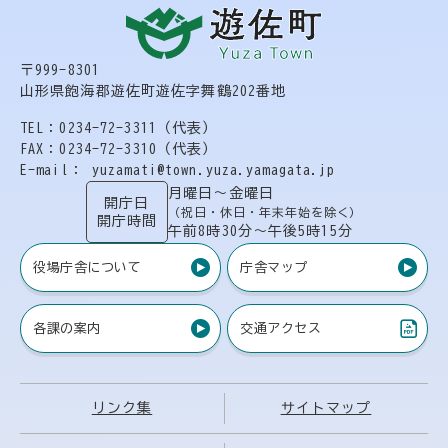
〒999-8301
山形県飽海郡遊佐町遊佐字舞鶴202番地
TEL：0234-72-3311（代表）
FAX：0234-72-3310（代表）
E-mail： yuzamati@town.yuza.yamagata.jp
月曜日〜金曜日
開庁日
（祝日・休日・年末年始を除く）
開庁時間
午前8時30分〜午後5時15分
役場庁舎について
庁舎マップ
各課の案内
交通アクセス
（PDF）
リンク集
サイトマップ