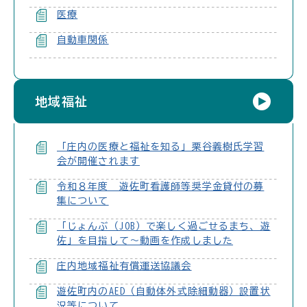
医療
自動車関係
地域福祉
「庄内の医療と福祉を知る」栗谷義樹氏学習
会が開催されます
令和８年度 遊佐町看護師等奨学金貸付の募
集について
「じょんぶ（JOB）で楽しく過ごせるまち、遊
佐」を目指して～動画を作成しました
庄内地域福祉有償運送協議会
遊佐町内のAED（自動体外式除細動器）設置状
況等について