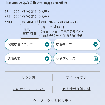
山形県飽海郡遊佐町遊佐字舞鶴202番地
TEL：0234-72-3311（代表）
FAX：0234-72-3310（代表）
E-mail： yuzamati@town.yuza.yamagata.jp
月曜日〜金曜日
開庁日
（祝日・休日・年末年始を除く）
開庁時間
午前8時30分〜午後5時15分
役場庁舎について
庁舎マップ
各課の案内
交通アクセス
（PDF）
リンク集
サイトマップ
このサイトについて
個人情報保護方針
ウェブアクセシビリティ