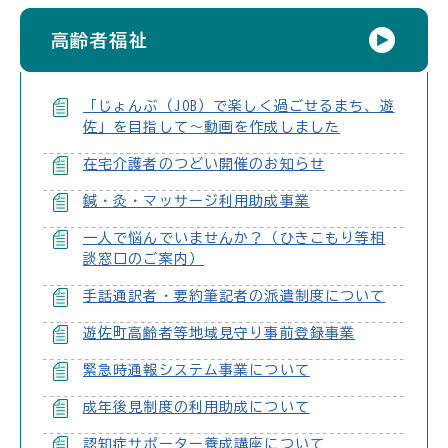
高齢者福祉
「じょんぶ（JOB）で楽しく過ごせるまち、遊
佐」を目指して～動画を作成しました
在宅介護者のつどい開催のお知らせ
鍼・灸・マッサージ利用助成事業
一人で悩んでいませんか？（ひきこもり等相
談窓口のご案内）
手話通訳者・要約筆記者の派遣制度について
遊佐町高齢者等地域見守り事前登録事業
緊急時通報システム事業について
成年後見制度の利用助成について
認知症サポーター養成講座について