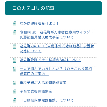
このカテゴリの記事
わかば健診を受けよう！
令和8年度 遊佐町がん患者医療用ウィッグ・
乳房補整具購入助成事業について
遊佐町内のAED（自動体外式除細動器）設置状
況等について
遊佐町骨髄ドナー移植の助成について
一人で悩んでいませんか？（ひきこもり等相
談窓口のご案内）
重粒子線がん治療費助成事業
子育て支援医療制度
「山形県救急電話相談」について