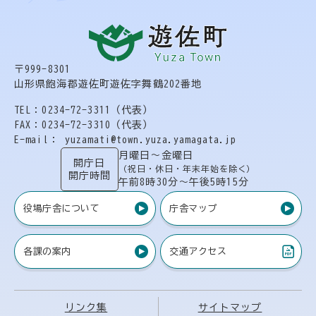
〒999-8301
山形県飽海郡遊佐町遊佐字舞鶴202番地
TEL：0234-72-3311（代表）
FAX：0234-72-3310（代表）
E-mail： yuzamati@town.yuza.yamagata.jp
月曜日〜金曜日
開庁日
（祝日・休日・年末年始を除く）
開庁時間
午前8時30分〜午後5時15分
役場庁舎について
庁舎マップ
各課の案内
交通アクセス
（PDF）
リンク集
サイトマップ