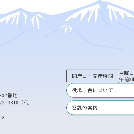
月曜
開庁日
・
開庁時間
午前8
役場庁舎について
02番地
72-3310（代
各課の案内
jp