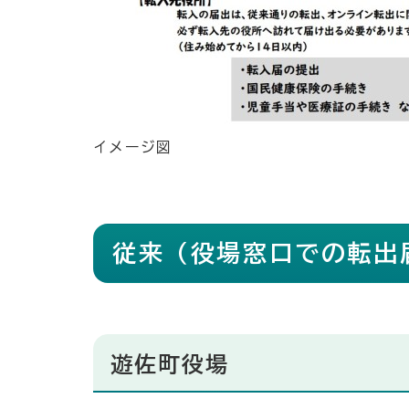
イメージ図
従来（役場窓口での転出
遊佐町役場