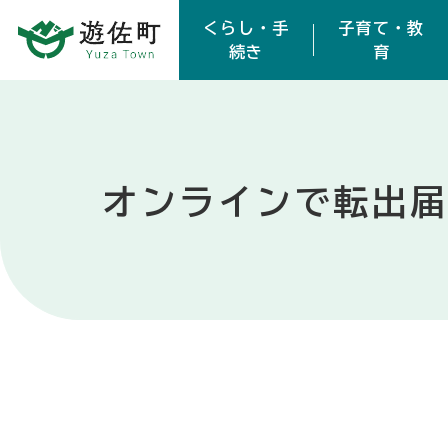
本文へスキップ
くらし・手
子育て・教
続き
育
オンラインで転出