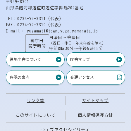
〒999-8301
山形県飽海郡遊佐町遊佐字舞鶴202番地
TEL：0234-72-3311（代表）
FAX：0234-72-3310（代表）
E-mail： yuzamati@town.yuza.yamagata.jp
月曜日〜金曜日
開庁日
（祝日・休日・年末年始を除く）
開庁時間
午前8時30分〜午後5時15分
役場庁舎について
庁舎マップ
各課の案内
交通アクセス
（PDF）
リンク集
サイトマップ
このサイトについて
個人情報保護方針
ウェブアクセシビリティ