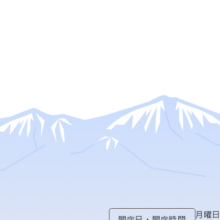
月曜
開庁日
・
開庁時間