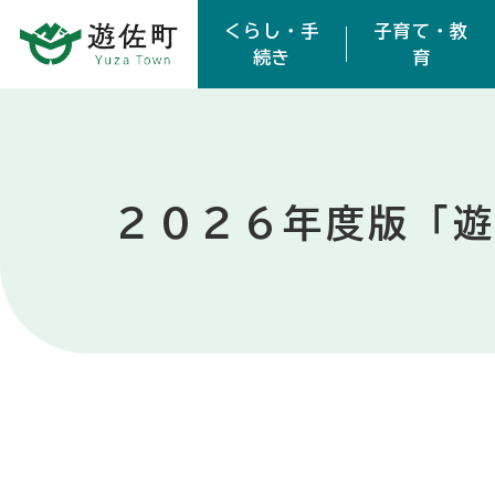
本文へスキップ
くらし・手
子育て・教
続き
育
２０２６年度版「