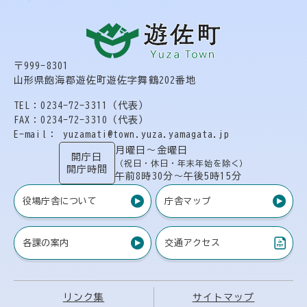
〒999-8301
山形県飽海郡遊佐町遊佐字舞鶴202番地
TEL：0234-72-3311（代表）
FAX：0234-72-3310（代表）
E-mail： yuzamati@town.yuza.yamagata.jp
月曜日〜金曜日
開庁日
（祝日・休日・年末年始を除く）
開庁時間
午前8時30分〜午後5時15分
役場庁舎について
庁舎マップ
各課の案内
交通アクセス
（PDF）
リンク集
サイトマップ