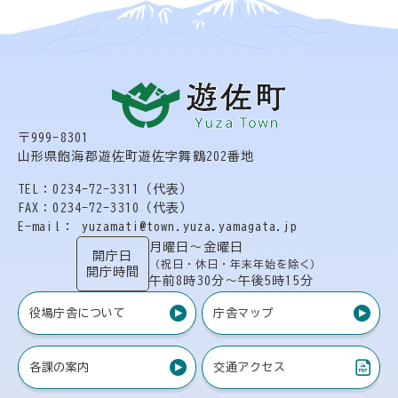
〒999-8301
山形県飽海郡遊佐町遊佐字舞鶴202番地
TEL：0234-72-3311（代表）
FAX：0234-72-3310（代表）
E-mail： yuzamati@town.yuza.yamagata.jp
月曜日〜金曜日
開庁日
（祝日・休日・年末年始を除く）
開庁時間
午前8時30分〜午後5時15分
役場庁舎について
庁舎マップ
各課の案内
交通アクセス
（PDF）