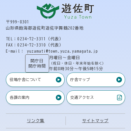
〒999-8301
山形県飽海郡遊佐町遊佐字舞鶴202番地
TEL：0234-72-3311（代表）
FAX：0234-72-3310（代表）
E-mail： yuzamati@town.yuza.yamagata.jp
月曜日〜金曜日
開庁日
（祝日・休日・年末年始を除く）
開庁時間
午前8時30分〜午後5時15分
役場庁舎について
庁舎マップ
各課の案内
交通アクセス
（PDF）
リンク集
サイトマップ