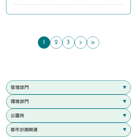
1
2
3
次のページ
最後のページ
管理部門
環境部門
公園用
都市計画関連