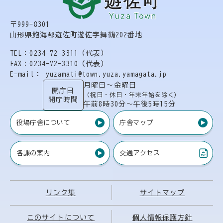
〒999-8301
山形県飽海郡遊佐町遊佐字舞鶴202番地
TEL：0234-72-3311（代表）
FAX：0234-72-3310（代表）
E-mail： yuzamati@town.yuza.yamagata.jp
月曜日〜金曜日
開庁日
（祝日・休日・年末年始を除く）
開庁時間
午前8時30分〜午後5時15分
役場庁舎について
庁舎マップ
各課の案内
交通アクセス
（PDF）
リンク集
サイトマップ
このサイトについて
個人情報保護方針