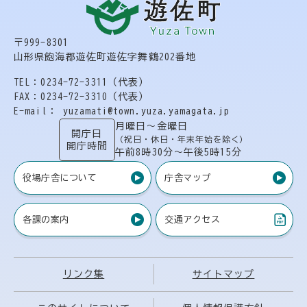
〒999-8301
山形県飽海郡遊佐町遊佐字舞鶴202番地
TEL：0234-72-3311（代表）
FAX：0234-72-3310（代表）
E-mail： yuzamati@town.yuza.yamagata.jp
月曜日〜金曜日
開庁日
（祝日・休日・年末年始を除く）
開庁時間
午前8時30分〜午後5時15分
役場庁舎について
庁舎マップ
各課の案内
交通アクセス
（PDF）
リンク集
サイトマップ