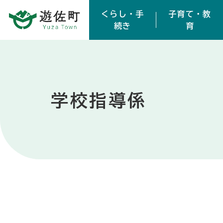
本文へスキップ
くらし・手
子育て・教
続き
育
学校指導係