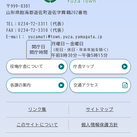
〒999-8301
山形県飽海郡遊佐町遊佐字舞鶴202番地
TEL：0234-72-3311（代表）
FAX：0234-72-3310（代表）
E-mail： yuzamati@town.yuza.yamagata.jp
月曜日〜金曜日
開庁日
（祝日・休日・年末年始を除く）
開庁時間
午前8時30分〜午後5時15分
役場庁舎について
庁舎マップ
各課の案内
交通アクセス
（PDF）
リンク集
サイトマップ
このサイトについて
個人情報保護方針