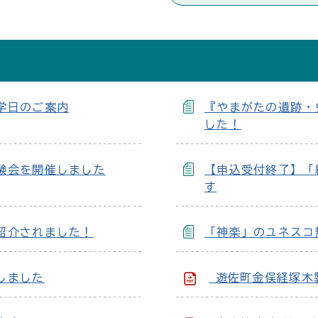
学日のご案内
『やまがたの遺跡・
した！
験会を開催しました
【申込受付終了】「
す
紹介されました！
「神楽」のユネスコ
しました
遊佐町金俣経塚木