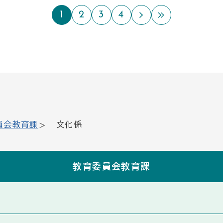
1
2
3
4
次のページ
最後のペー
員会教育課
文化係
教育委員会教育課