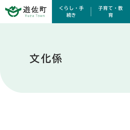
本文へスキップ
くらし・手
子育て・教
続き
育
文化係