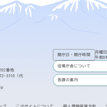
月曜
開庁日
・
開庁時間
午前8
役場庁舎について
02番地
72-3310（代
各課の案内
jp
ップ
このサイトについて
個人情報保護方針