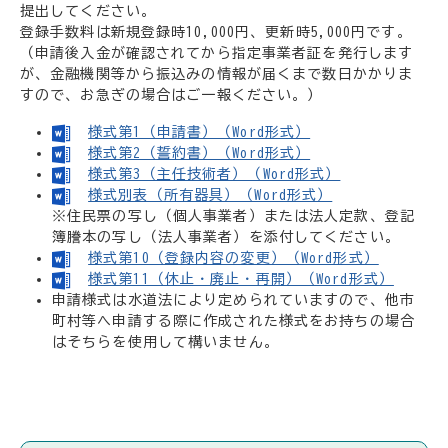
提出してください。
登録手数料は新規登録時10,000円、更新時5,000円です。
（申請後入金が確認されてから指定事業者証を発行します
が、金融機関等から振込みの情報が届くまで数日かかりま
すので、お急ぎの場合はご一報ください。）
様式第1（申請書）（Word形式）
様式第2（誓約書）（Word形式）
様式第3（主任技術者）（Word形式）
様式別表（所有器具）（Word形式）
※住民票の写し（個人事業者）または法人定款、登記
簿謄本の写し（法人事業者）を添付してください。
様式第10（登録内容の変更）（Word形式）
様式第11（休止・廃止・再開）（Word形式）
申請様式は水道法により定められていますので、他市
町村等へ申請する際に作成された様式をお持ちの場合
はそちらを使用して構いません。