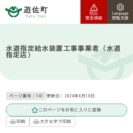
本文へスキップ
防災
Language
緊急情報
閲覧支援
水道指定給水装置工事事業者（水道
指定店）
更新日：
2024年6月10日
ページ番号：141
このページをお気に入りに登録
印刷
大きな字で印刷