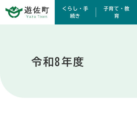
本文へスキップ
くらし・手
子育て・教
続き
育
令和8年度