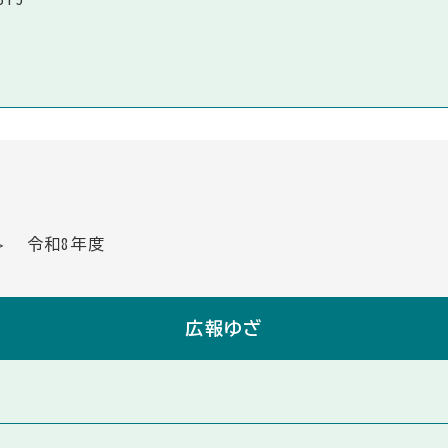
令和8年度
広報ゆざ