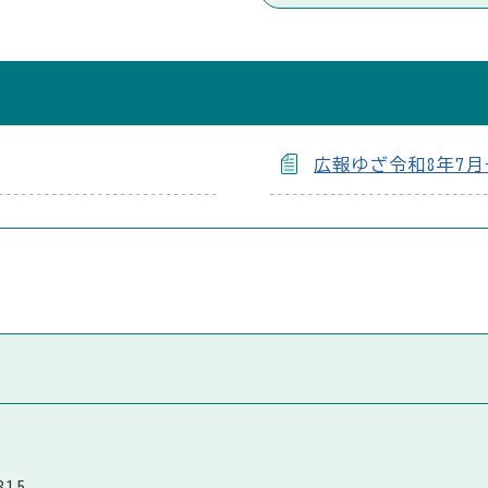
広報ゆざ令和8年7月
315