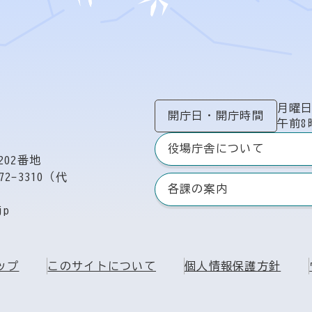
月曜
開庁日
・
開庁時間
午前8
役場庁舎について
02番地
72-3310（代
各課の案内
jp
ップ
このサイトについて
個人情報保護方針