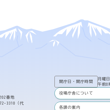
月曜
開庁日
・
開庁時間
午前8
役場庁舎について
02番地
72-3310（代
各課の案内