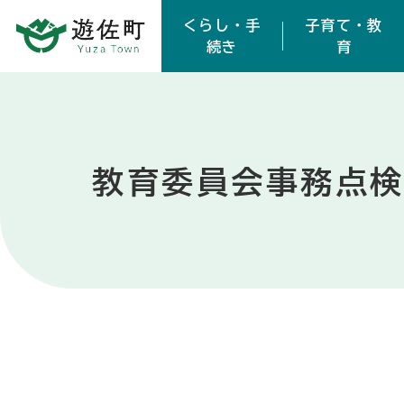
本文へスキップ
くらし・手
子育て・教
続き
育
教育委員会事務点