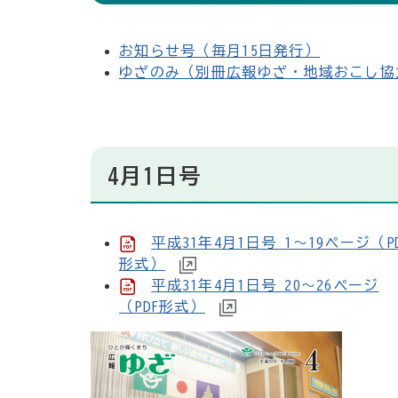
お知らせ号（毎月15日発行）
ゆざのみ（別冊広報ゆざ・地域おこし協
4月1日号
平成31年4月1日号 1～19ページ（P
形式）
平成31年4月1日号 20～26ページ
（PDF形式）