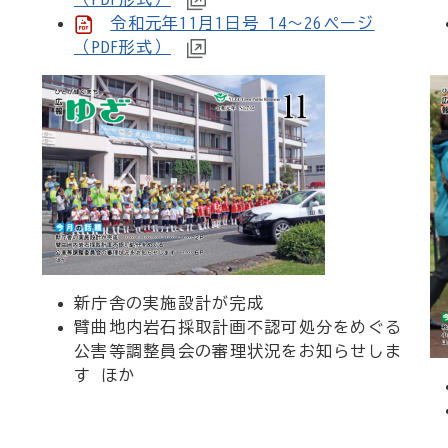
令和元年11月1日号 14～26ページ
（PDF形式）
新庁舎の実施設計が完成
臂曲地内岩石採取計画不認可処分をめぐる
公害等調整員会の審理状況をお知らせしま
す ほか