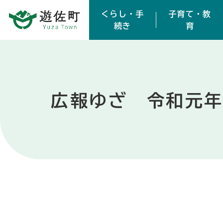
本文へスキップ
くらし・手
子育て・教
続き
育
広報ゆざ 令和元