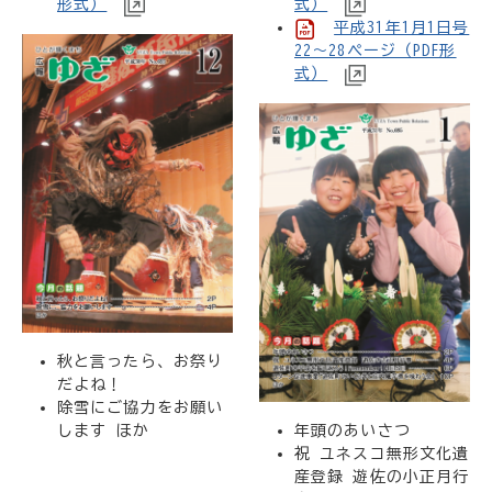
形式）
式）
平成31年1月1日号
22～28ページ（PDF形
式）
秋と言ったら、お祭り
だよね！
除雪にご協力をお願い
します ほか
年頭のあいさつ
祝 ユネスコ無形文化遺
産登録 遊佐の小正月行