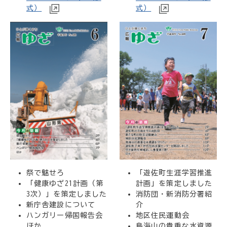
式）
式）
祭で魅せろ
「遊佐町生涯学習推進
「健康ゆざ21計画（第
計画」を策定しました
3次）」を策定しました
消防団・新消防分署紹
新庁舎建設について
介
ハンガリー帰国報告会
地区住民運動会
ほか
鳥海山の貴重な水資源