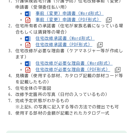
介護保険居宅介護（介護予防）住宅改修事前（変更）
申請書（受領委任払い用）
事前（変更）申請書（Word形式）
事前（変更）申請書（PDF形式）
住宅所有者の承諾書（住宅が家族名義になっている場
合もしくは賃貸等の場合）
住宅改修承諾書（Word形式）
住宅改修承諾書（PDF形式）
住宅改修が必要な理由書（ケアマネジャー等が作成し
ます）
住宅改修が必要な理由書（Word形式）
住宅改修が必要な理由書（PDF形式）
見積書（使用する部材、カタログ記載の部材コード等
を記載したもの）
住宅全体の平面図
改修予定箇所の写真（日付の入っているもの）
完成予定状態がわかるもの
※上記6.の写真に記入する等の方法での提出でも可
使用する部材の金額が記載されたカタログ一式