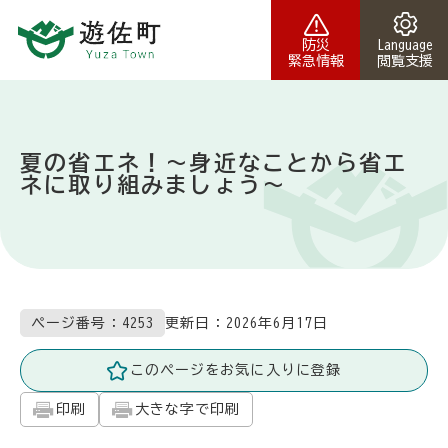
本文へスキップ
防災
Language
緊急情報
閲覧支援
夏の省エネ！～身近なことから省エ
ネに取り組みましょう～
更新日：
2026年6月17日
ページ番号：4253
このページをお気に入りに登録
印刷
大きな字で印刷