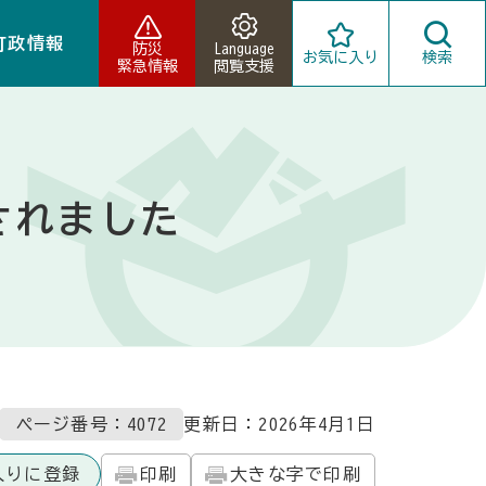
町政情報
防災
Language
お気に入り
検索
緊急情報
閲覧支援
されました
ページ番号：4072
更新日：
2026年4月1日
入りに登録
印刷
大きな字で印刷