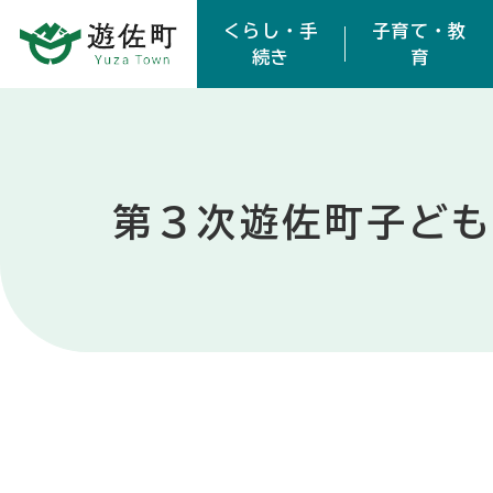
本文へスキップ
くらし・手
子育て・教
続き
育
第３次遊佐町子ど