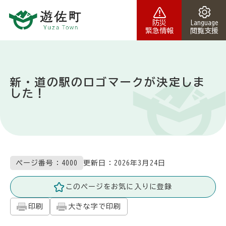
本文へスキップ
防災
Language
緊急情報
閲覧支援
新・道の駅のロゴマークが決定しま
した！
更新日：
2026年3月24日
ページ番号：4000
このページをお気に入りに登録
印刷
大きな字で印刷