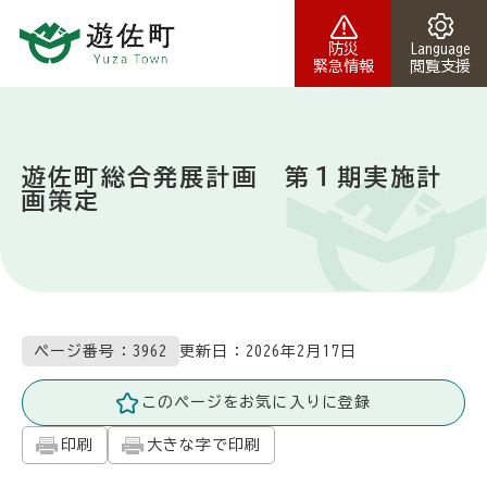
本文へスキップ
防災
Language
緊急情報
閲覧支援
遊佐町総合発展計画 第１期実施計
画策定
更新日：
2026年2月17日
ページ番号：3962
このページをお気に入りに登録
印刷
大きな字で印刷