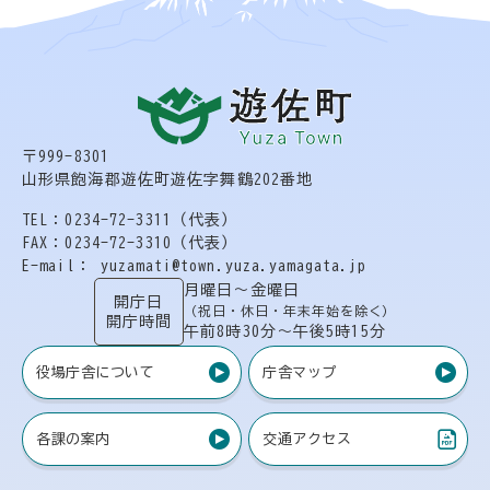
〒999-8301
山形県飽海郡遊佐町遊佐字舞鶴202番地
TEL：0234-72-3311（代表）
FAX：0234-72-3310（代表）
E-mail： yuzamati@town.yuza.yamagata.jp
月曜日〜金曜日
開庁日
（祝日・休日・年末年始を除く）
開庁時間
午前8時30分〜午後5時15分
役場庁舎について
庁舎マップ
各課の案内
交通アクセス
（PDF）