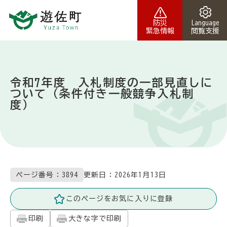
本文へスキップ
防災
Language
緊急情報
閲覧支援
令和7年度 入札制度の一部見直しに
ついて（条件付き一般競争入札制
度）
更新日：
2026年1月13日
ページ番号：3894
このページをお気に入りに登録
印刷
大きな字で印刷