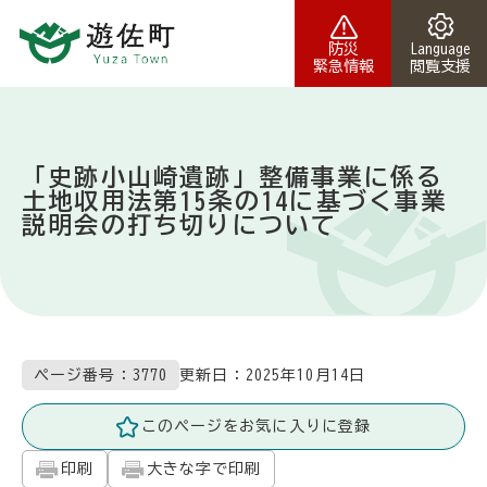
本文へスキップ
防災
Language
緊急情報
閲覧支援
「史跡小山崎遺跡」整備事業に係る
土地収用法第15条の14に基づく事業
説明会の打ち切りについて
更新日：
2025年10月14日
ページ番号：3770
このページをお気に入りに登録
印刷
大きな字で印刷