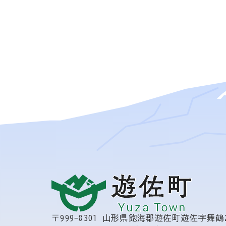
〒999-8301
山形県飽海郡遊佐町遊佐字舞鶴2