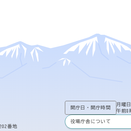
月曜
開庁日
・
開庁時間
午前8
役場庁舎について
02番地