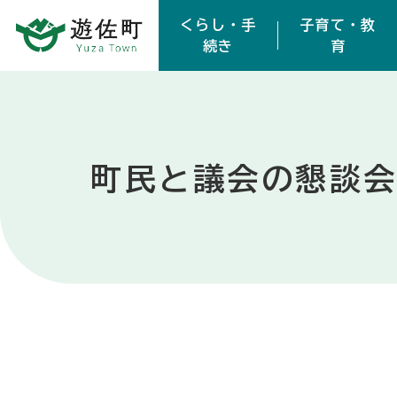
本文へスキップ
くらし・手
子育て・教
続き
育
町民と議会の懇談