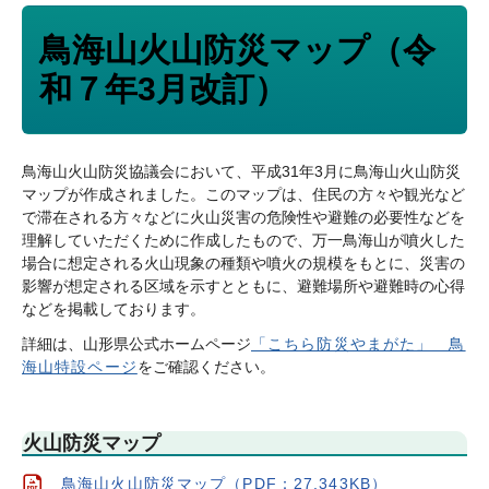
鳥海山火山防災マップ（令
和７年3月改訂）
鳥海山火山防災協議会において、平成31年3月に鳥海山火山防災
マップが作成されました。このマップは、住民の方々や観光など
で滞在される方々などに火山災害の危険性や避難の必要性などを
理解していただくために作成したもので、万一鳥海山が噴火した
場合に想定される火山現象の種類や噴火の規模をもとに、災害の
影響が想定される区域を示すとともに、避難場所や避難時の心得
などを掲載しております。
詳細は、山形県公式ホームページ
「こちら防災やまがた」 鳥
海山特設ページ
をご確認ください。
火山防災マップ
鳥海山火山防災マップ（PDF：27,343KB）