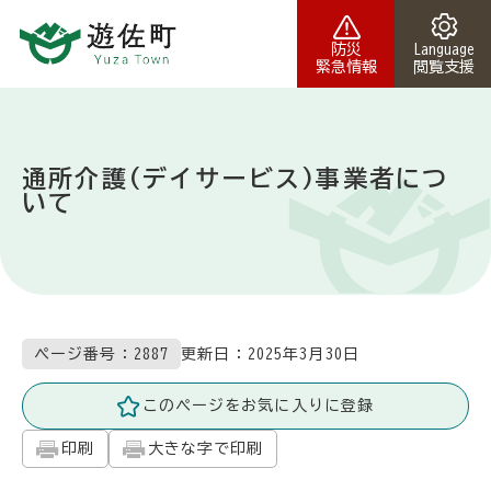
本文へスキップ
防災
Language
緊急情報
閲覧支援
通所介護(デイサービス)事業者につ
いて
更新日：
2025年3月30日
ページ番号：2887
このページをお気に入りに登録
印刷
大きな字で印刷