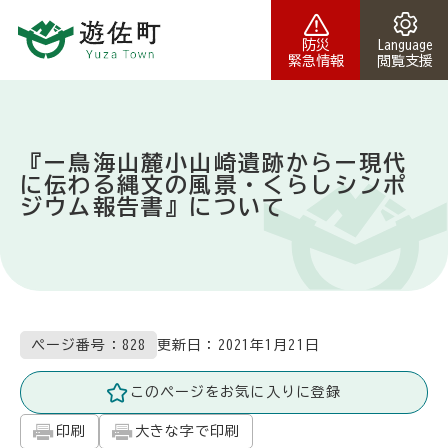
本文へスキップ
防災
Language
緊急情報
閲覧支援
『ー鳥海山麓小山崎遺跡からー現代
に伝わる縄文の風景・くらしシンポ
ジウム報告書』について
更新日：
2021年1月21日
ページ番号：828
このページをお気に入りに登録
印刷
大きな字で印刷