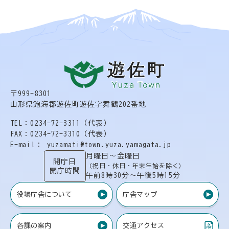
〒999-8301
山形県飽海郡遊佐町遊佐字舞鶴202番地
TEL：0234-72-3311（代表）
FAX：0234-72-3310（代表）
E-mail： yuzamati@town.yuza.yamagata.jp
月曜日〜金曜日
開庁日
（祝日・休日・年末年始を除く）
開庁時間
午前8時30分〜午後5時15分
役場庁舎について
庁舎マップ
各課の案内
交通アクセス
（PDF）