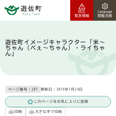
本文へスキップ
防災
Language
緊急情報
閲覧支援
遊佐町イメージキャラクター「米～
ちゃん（べぇ～ちゃん）・ライちゃ
ん」
更新日：
2019年1月24日
ページ番号：287
このページをお気に入りに登録
印刷
大きな字で印刷