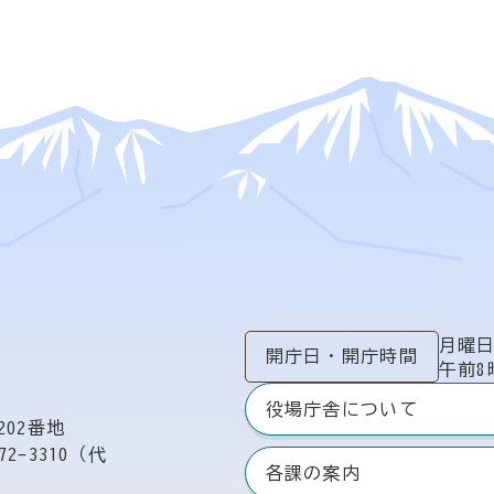
月曜
開庁日
・
開庁時間
午前8
役場庁舎について
02番地
72-3310（代
各課の案内