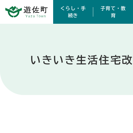
本文へスキップ
くらし・手
子育て・教
続き
育
いきいき生活住宅