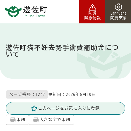
本文へスキップ
防災
Language
緊急情報
閲覧支援
遊佐町猫不妊去勢手術費補助金につ
いて
更新日：
2026年6月10日
ページ番号：1247
このページをお気に入りに登録
印刷
大きな字で印刷