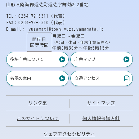
山形県飽海郡遊佐町遊佐字舞鶴202番地
TEL：0234-72-3311（代表）
FAX：0234-72-3310（代表）
E-mail： yuzamati@town.yuza.yamagata.jp
月曜日〜金曜日
開庁日
（祝日・休日・年末年始を除く）
開庁時間
午前8時30分〜午後5時15分
役場庁舎について
庁舎マップ
各課の案内
交通アクセス
（PDF）
リンク集
サイトマップ
このサイトについて
個人情報保護方針
ウェブアクセシビリティ