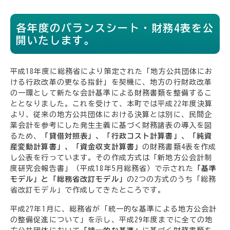
各年度のバランスシート・財務4表を公
開いたします。
平成18年度に総務省により策定された「地方公共団体にお
ける行政改革の更なる指針」を契機に、地方の行財政改革
の一環として新たな会計基準による財務書類を整備するこ
ととなりました。これを受けて、本町では平成22年度決算
より、従来の地方公共団体における決算とは別に、民間企
業会計を参考にした発生主義に基づく財務諸表の導入を図
るため、
「貸借対照表」、「行政コスト計算書」、「純資
産変動計算書」、「資金収支計算書」
の財務書類4表を作成
し公表を行っています。その作成方式は「新地方公会計制
度研究会報告書」（平成18年5月総務省）で示された
「基準
モデル」と「総務省改訂モデル」
の2つの方式のうち「総務
省改訂モデル」で作成してきたところです。
平成27年1月に、総務省が「統一的な基準による地方公会計
の整備促進について」を示し、平成29年度までに全ての地