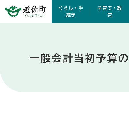
本文へスキップ
くらし・手
子育て・教
続き
育
一般会計当初予算