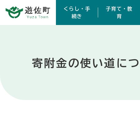
本文へスキップ
くらし・手
子育て・教
続き
育
寄附金の使い道に