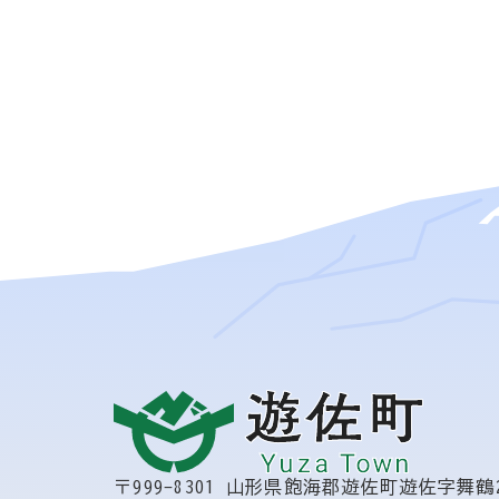
〒999-8301
山形県飽海郡遊佐町遊佐字舞鶴2