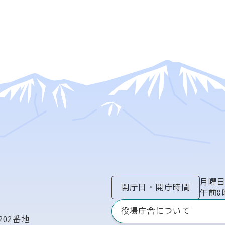
月曜
開庁日
・
開庁時間
午前8
役場庁舎について
02番地