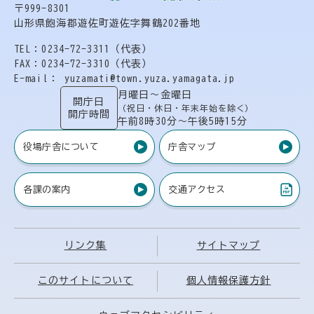
〒999-8301
山形県飽海郡遊佐町遊佐字舞鶴202番地
TEL：0234-72-3311（代表）
FAX：0234-72-3310（代表）
E-mail： yuzamati@town.yuza.yamagata.jp
月曜日〜金曜日
開庁日
（祝日・休日・年末年始を除く）
開庁時間
午前8時30分〜午後5時15分
役場庁舎について
庁舎マップ
各課の案内
交通アクセス
（PDF）
リンク集
サイトマップ
このサイトについて
個人情報保護方針