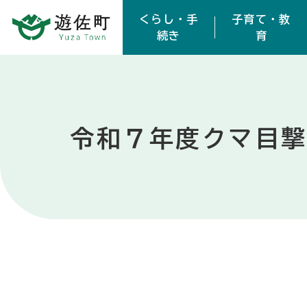
本文へスキップ
くらし・手
子育て・教
サンスポーツランド遊佐の東側にて子グマ１頭を目撃
続き
育
令和７年度クマ目