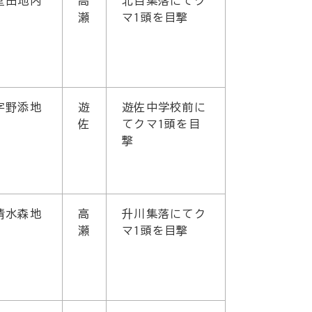
堂田地内
高
北目集落にてク
瀬
マ1頭を目撃
字野添地
遊
遊佐中学校前に
佐
てクマ1頭を目
撃
清水森地
高
升川集落にてク
瀬
マ1頭を目撃