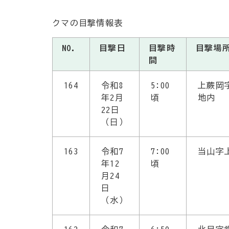
クマの目撃情報表
NO.
目撃日
目撃時
目撃場
間
164
令和8
5:00
上蕨岡
年2月
頃
地内
22日
（日）
163
令和7
7:00
当山字
年12
頃
月24
日
（水）