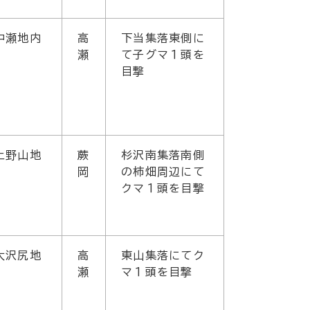
中瀬地内
高
下当集落東側に
瀬
て子グマ１頭を
目撃
上野山地
蕨
杉沢南集落南側
岡
の柿畑周辺にて
クマ１頭を目撃
大沢尻地
高
東山集落にてク
瀬
マ１頭を目撃