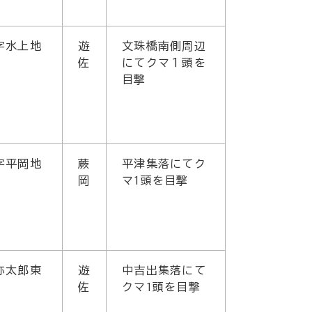
字水上地
遊
文珠橋南側周辺
佐
にてクマ１頭を
目撃
字平岡地
蕨
平津集落にてク
岡
マ1頭を目撃
弥太郎東
遊
中吉出集落にて
佐
クマ1頭を目撃