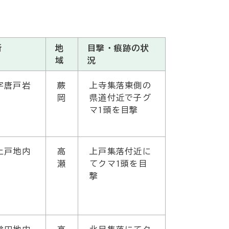
所
地
目撃・痕跡の状
域
況
字唐戸岩
蕨
上寺集落東側の
岡
県道付近で子グ
マ1頭を目撃
上戸地内
高
上戸集落付近に
瀬
てクマ1頭を目
撃