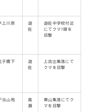
字上川原
遊
遊佐中学校付近
佐
にてクマ1頭を
目撃
北子橋下
遊
上吉出集落にて
佐
クマを目撃
下当山地
高
東山集落にてク
瀬
マを目撃