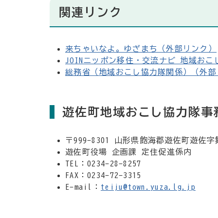
関連リンク
来ちゃいなよ。ゆざまち（外部リンク）
JOINニッポン移住・交流ナビ 地域お
総務省（地域おこし協力隊関係）（外部
遊佐町地域おこし協力隊事
〒999-8301 山形県飽海郡遊佐町遊佐字
遊佐町役場 企画課 定住促進係内
TEL：0234-28-8257
FAX：0234-72-3315
E-mail：
teiju@town.yuza.lg.jp