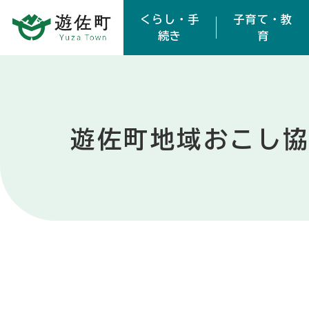
本文へスキップ
くらし・手
子育て・教
続き
育
遊佐町地域おこし協