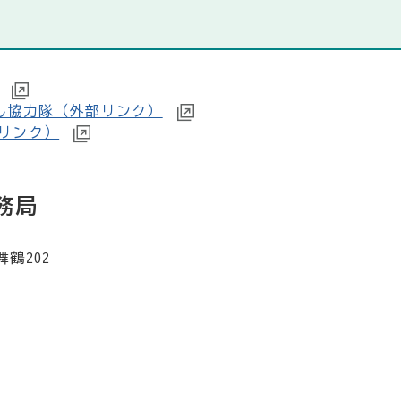
こし協力隊（外部リンク）
リンク）
務局
舞鶴202