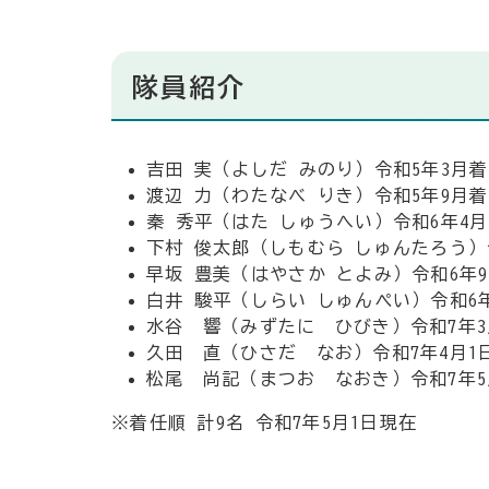
隊員紹介
吉田 実（よしだ みのり）令和5年3月
渡辺 力（わたなべ りき）令和5年9月
秦 秀平（はた しゅうへい）令和6年4月
下村 俊太郎（しもむら しゅんたろう）
早坂 豊美（はやさか とよみ）令和6年
白井 駿平（しらい しゅんぺい）令和6
水谷 響（みずたに ひびき）令和7年
久田 直（ひさだ なお）令和7年4月
松尾 尚記（まつお なおき）令和7年
※着任順 計9名 令和7年5月1日現在