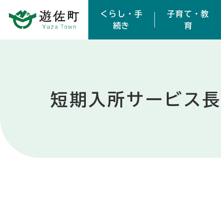
本文へスキップ
くらし・手
子育て・教
続き
育
短期入所サービス