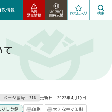
町政情報
防災
Language
お気に入り
検索
緊急情報
閲覧支援
いて
ページ番号：318
更新日：
2022年4月19日
入りに登録
印刷
大きな字で印刷