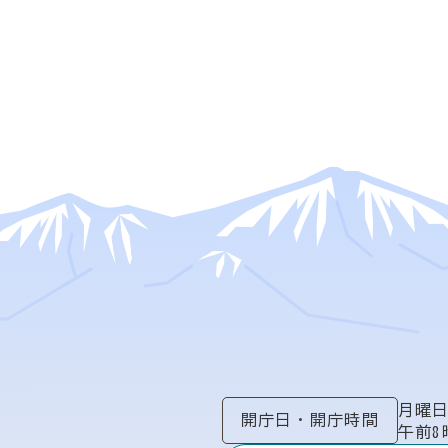
月曜
開庁日
・
開庁時間
午前8