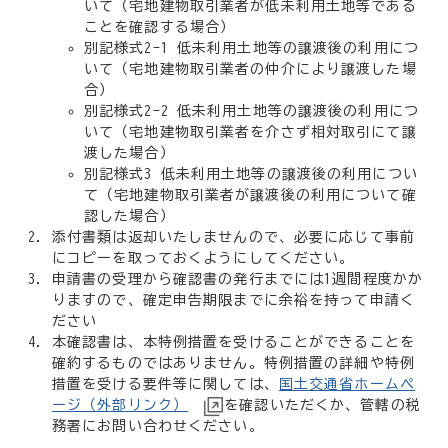
いて（宅地建物取引業者が低未利用土地等である
ことを確認する場合）
別記様式2-1 低未利用土地等の譲渡後の利用につ
いて（宅地建物取引業者の仲介により譲渡した場
合）
別記様式2-2 低未利用土地等の譲渡後の利用につ
いて（宅地建物取引業者を介さず相対取引にて譲
渡した場合）
別記様式3 低未利用土地等の譲渡後の利用につい
て（宅地建物取引業者が譲渡後の利用について確
認した場合）
添付書類は返却いたしませんので、必要に応じて事前
にコピーを取っておくようにしてください。
申請書の受理から確認書の発行までには1週間程度かか
りますので、確定申告期限までに余裕を持って申請く
ださい
本確認書は、本特例措置を受けることができることを
確約するものではありません。特例措置の詳細や特例
措置を受ける要件等に関しては、
国土交通省ホームペ
ージ（外部リンク）
を確認いただくか、管轄の税
務署にお問い合わせください。