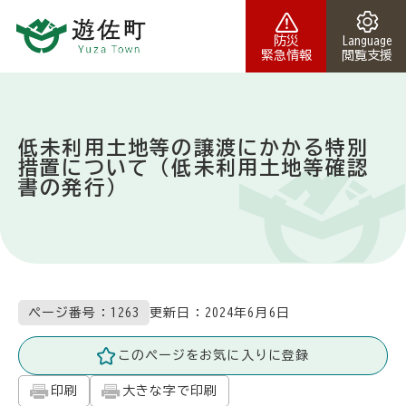
本文へスキップ
防災
Language
緊急情報
閲覧支援
低未利用土地等の譲渡にかかる特別
措置について（低未利用土地等確認
書の発行）
更新日：
2024年6月6日
ページ番号：1263
このページをお気に入りに登録
印刷
大きな字で印刷